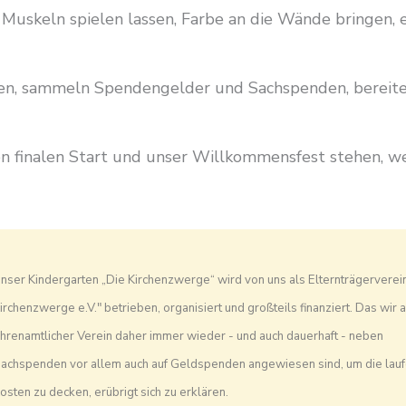
e Muskeln spielen lassen, Farbe an die Wände bringen
ren, sammeln Spendengelder und Sachspenden, bereiten
den finalen Start und unser Willkommensfest stehen, w
nser Kindergarten „Die Kirchenzwerge“ wird von uns als Elternträgerverei
irchenzwerge e.V." betrieben, organisiert und großteils finanziert. Das wir a
hrenamtlicher Verein daher immer wieder - und auch dauerhaft - neben
achspenden vor allem auch auf Geldspenden angewiesen sind, um die lau
osten zu decken, erübrigt sich zu erklären.