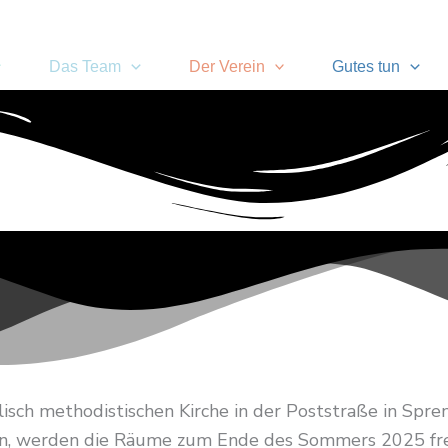
Das Team
Der Verein
Gutes tun
ch methodistischen Kirche in der Poststraße in Sprend
n, werden die Räume zum Ende des Sommers 2025 frei